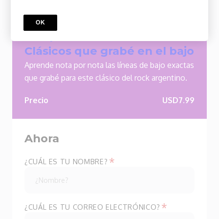
CURSO
OK
Mariposa Tecknicolor -
Clásicos que grabé en el bajo
Aprende nota por nota las líneas de bajo exactas
que grabé para este clásico del rock argentino.
Precio
USD7.99
Ahora
*
¿CUÁL ES TU NOMBRE?
*
¿CUÁL ES TU CORREO ELECTRÓNICO?